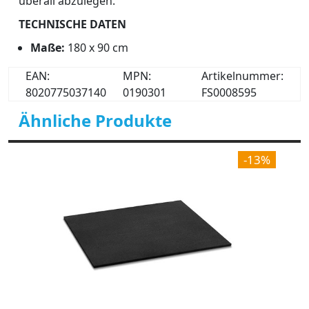
überall abzulegen.
TECHNISCHE DATEN
Maße:
180 x 90 cm
EAN:
MPN:
Artikelnummer:
8020775037140
0190301
FS0008595
Ähnliche Produkte
-13%