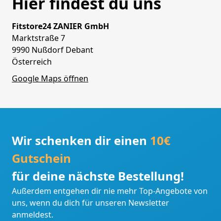
Hier findest du uns
Fitstore24 ZANIER GmbH
Marktstraße 7
9990 Nußdorf Debant
Österreich
Google Maps öffnen
Wir schenken dir einen
10€
Gutschein
für deine nächste Bestellung!
Außerdem entgehen dir nie mehr Top-Angebote von
uns, wenn du dich für unseren Newsletter
anmeldest.