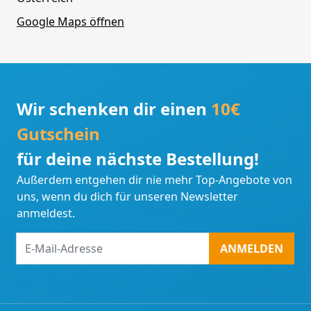
Google Maps öffnen
Wir schenken dir einen
10€
Gutschein
für deine nächste Bestellung!
Außerdem entgehen dir nie mehr Top-Angebote von
uns, wenn du dich für unseren Newsletter
anmeldest.
E-
ANMELDEN
Mail-
Adresse