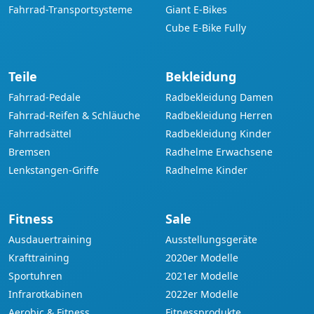
Fahrrad-Transportsysteme
Giant E-Bikes
Cube E-Bike Fully
Teile
Bekleidung
Fahrrad-Pedale
Radbekleidung Damen
Fahrrad-Reifen & Schläuche
Radbekleidung Herren
Fahrradsättel
Radbekleidung Kinder
Bremsen
Radhelme Erwachsene
Lenkstangen-Griffe
Radhelme Kinder
Fitness
Sale
Ausdauertraining
Ausstellungsgeräte
Krafttraining
2020er Modelle
Sportuhren
2021er Modelle
Infrarotkabinen
2022er Modelle
Aerobic & Fitness
Fitnessprodukte