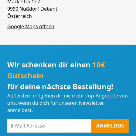
Marktstraße 7
9990 Nußdorf Debant
Österreich
Google Maps öffnen
Wir schenken dir einen
10€
Gutschein
für deine nächste Bestellung!
Außerdem entgehen dir nie mehr Top-Angebote von
uns, wenn du dich für unseren Newsletter
anmeldest.
E-
ANMELDEN
Mail-