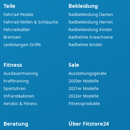
Teile
Bekleidung
Fahrrad-Pedale
Radbekleidung Damen
Fahrrad-Reifen & Schläuche
Radbekleidung Herren
Fahrradsättel
Radbekleidung Kinder
Bremsen
Radhelme Erwachsene
Lenkstangen-Griffe
Radhelme Kinder
Fitness
Sale
Ausdauertraining
Ausstellungsgeräte
Krafttraining
2020er Modelle
Sportuhren
2021er Modelle
Infrarotkabinen
2022er Modelle
Aerobic & Fitness
Fitnessprodukte
Beratung
Über Fitstore24