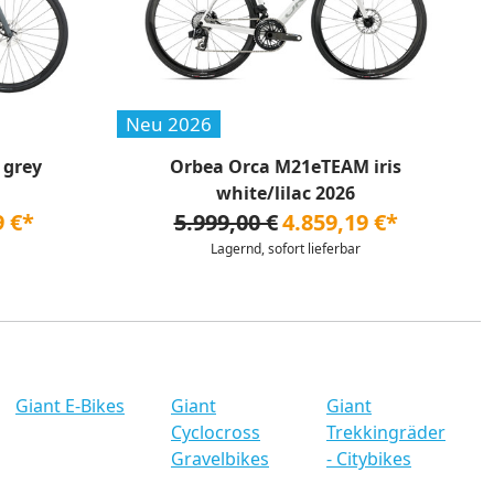
Neu 2026
 grey
Orbea Orca M21eTEAM iris
white/lilac 2026
9 €*
5.999,00 €
4.859,19 €*
Lagernd, sofort lieferbar
Giant E-Bikes
Giant
Giant
Cyclocross
Trekkingräder
Gravelbikes
- Citybikes