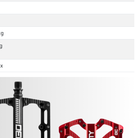
kg
g
ex