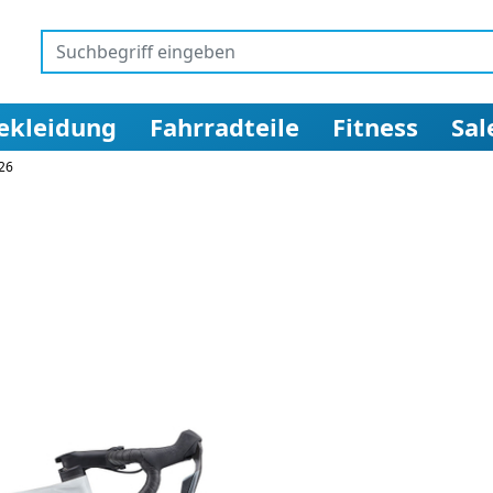
ekleidung
Fahrradteile
Fitness
Sal
026