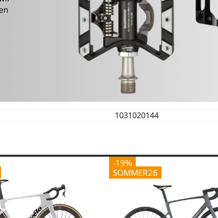
1031020144
-19%
SOMMER26