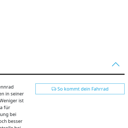
Rennrad
So kommt dein Fahrrad
n in seiner
Weniger ist
a für
dung bei
och besser