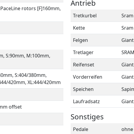
Antrieb
 PaceLine rotors [F]160mm,
Tretkurbel
Sram 
Kette
Sram
Felgen
Giant
Tretlager
SRAM 
0mm, S:90mm, M:100mm,
Reifenset
Giant
380mm, S:404/380mm,
Vorderreifen
Giant
444/420mm, XL:444/420mm
Speichen
Sapi
Laufradsatz
Giant
5mm offset
Sonstiges
Pedale
ohne