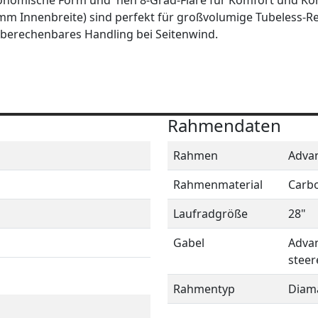
onomische Form und 'nen 8-Grad-Flare für Komfort und Kon
mm Innenbreite) sind perfekt für großvolumige Tubeless-Rei
, berechenbares Handling bei Seitenwind.
Rahmendaten
Rahmen
Advan
Rahmenmaterial
Carb
Laufradgröße
28"
Gabel
Advan
steer
Rahmentyp
Diam