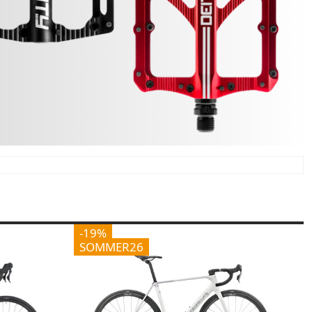
-19%
SOMMER26