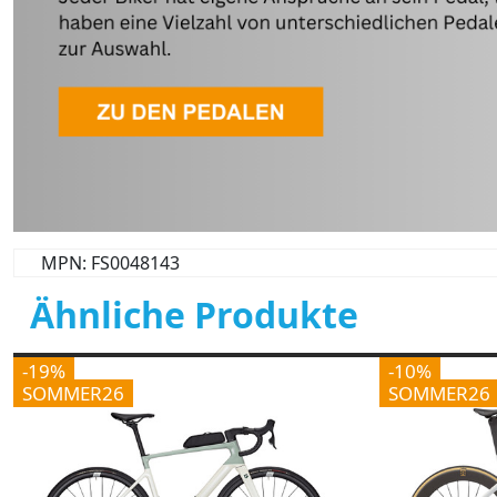
MPN: FS0048143
Ähnliche Produkte
-19%
-10%
SOMMER26
SOMMER26