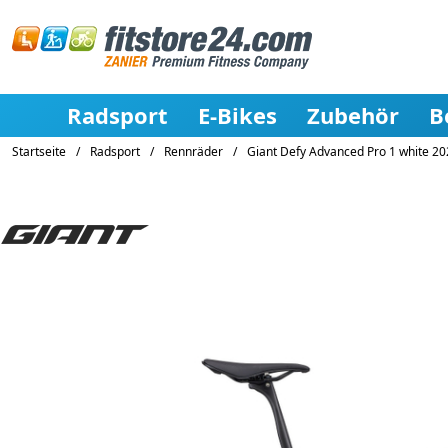
Radsport
E-Bikes
Zubehör
B
Startseite
/
Radsport
/
Rennräder
/
Giant Defy Advanced Pro 1 white 2