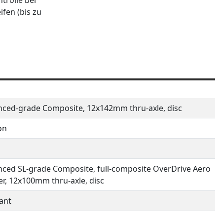
trolle bei
fen (bis zu
ced-grade Composite, 12x142mm thru-axle, disc
on
ced SL-grade Composite, full-composite OverDrive Aero
er, 12x100mm thru-axle, disc
ant