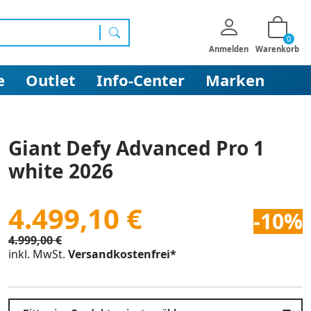
0
Suchen
Anmelden
Warenkorb
e
Outlet
Info-Center
Marken
Giant Defy Advanced Pro 1
white 2026
4.499,10 €
-10%
4.999,00 €
inkl. MwSt.
Versandkostenfrei*