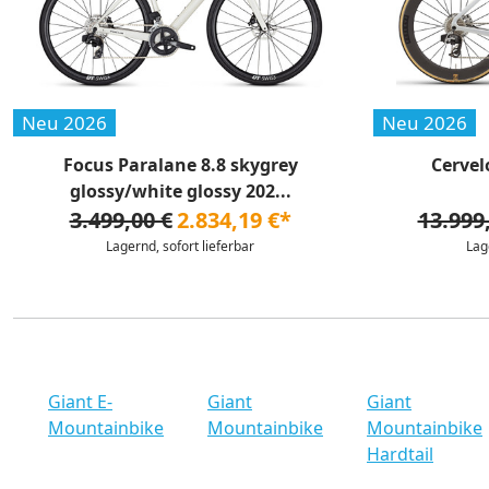
Neu 2026
Neu 2026
Focus Paralane 8.8 skygrey
Cervel
glossy/white glossy 202...
3.499,00 €
2.834,19 €*
13.999
Lagernd, sofort lieferbar
Lag
Giant E-
Giant
Giant
Mountainbike
Mountainbike
Mountainbike
Hardtail