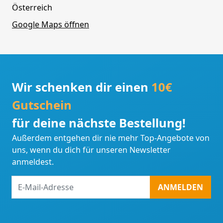
Österreich
Google Maps öffnen
Wir schenken dir einen
10€
Gutschein
für deine nächste Bestellung!
Außerdem entgehen dir nie mehr Top-Angebote von
uns, wenn du dich für unseren Newsletter
anmeldest.
E-
ANMELDEN
Mail-
Adresse