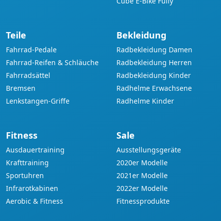
Cube E-Bike Fully
Teile
Bekleidung
Fahrrad-Pedale
Radbekleidung Damen
Fahrrad-Reifen & Schläuche
Radbekleidung Herren
Fahrradsättel
Radbekleidung Kinder
Bremsen
Radhelme Erwachsene
Lenkstangen-Griffe
Radhelme Kinder
Fitness
Sale
Ausdauertraining
Ausstellungsgeräte
Krafttraining
2020er Modelle
Sportuhren
2021er Modelle
Infrarotkabinen
2022er Modelle
Aerobic & Fitness
Fitnessprodukte