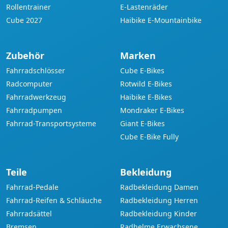
Rollentrainer
E-Lastenräder
Cube 2027
Haibike E-Mountainbike
Zubehör
Marken
Fahrradschlösser
Cube E-Bikes
Radcomputer
Rotwild E-Bikes
Fahrradwerkzeug
Haibike E-Bikes
Fahrradpumpen
Mondraker E-Bikes
Fahrrad-Transportsysteme
Giant E-Bikes
Cube E-Bike Fully
Teile
Bekleidung
Fahrrad-Pedale
Radbekleidung Damen
Fahrrad-Reifen & Schläuche
Radbekleidung Herren
Fahrradsättel
Radbekleidung Kinder
Bremsen
Radhelme Erwachsene