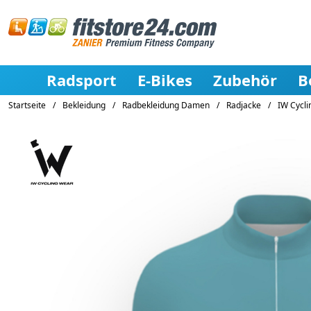
Radsport
E-Bikes
Zubehör
B
Startseite
/
Bekleidung
/
Radbekleidung Damen
/
Radjacke
/
IW Cycli