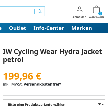
0
Suchen
Anmelden
Warenkorb
e
Outlet
Info-Center
Marken
IW Cycling Wear Hydra Jacket
petrol
199,96 €
inkl. MwSt.
Versandkostenfrei*