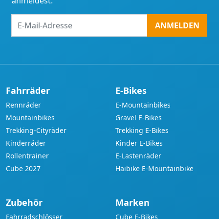
anmeldest.
E-
ANMELDEN
Mail-
Adresse
Fahrräder
E-Bikes
Rennräder
E-Mountainbikes
Mountainbikes
Gravel E-Bikes
Trekking-Cityräder
Trekking E-Bikes
Kinderräder
Kinder E-Bikes
Rollentrainer
E-Lastenräder
Cube 2027
Haibike E-Mountainbike
Zubehör
Marken
Fahrradschlösser
Cube E-Bikes