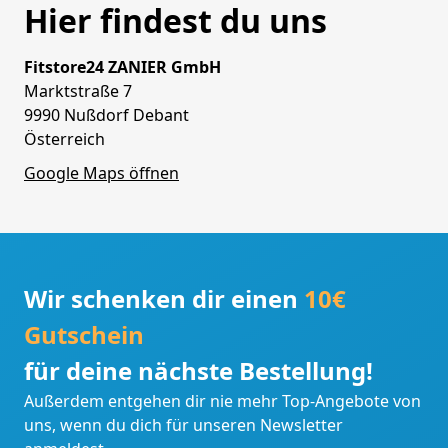
Hier findest du uns
Fitstore24 ZANIER GmbH
Marktstraße 7
9990 Nußdorf Debant
Österreich
Google Maps öffnen
Wir schenken dir einen
10€
Gutschein
für deine nächste Bestellung!
Außerdem entgehen dir nie mehr Top-Angebote von
uns, wenn du dich für unseren Newsletter