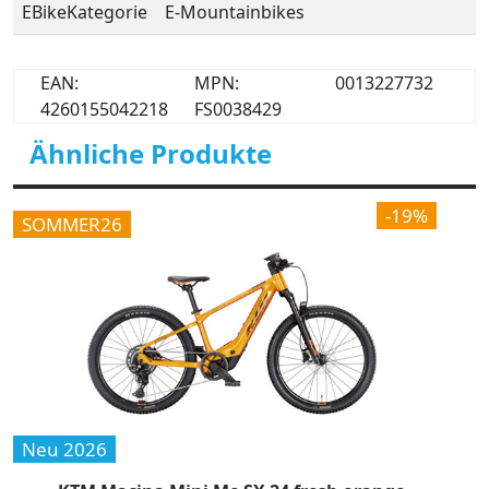
EBikeKategorie
E-Mountainbikes
EAN:
MPN:
0013227732
4260155042218
FS0038429
Ähnliche Produkte
-19%
SOMMER26
Neu 2026