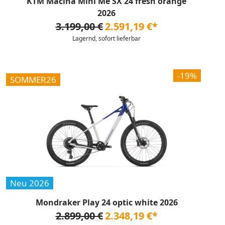
KTM Macina Mini Me SX 24 fresh orange
2026
3.199,00 €
2.591,19 €*
Lagernd, sofort lieferbar
-19%
SOMMER26
Neu 2026
Mondraker Play 24 optic white 2026
2.899,00 €
2.348,19 €*