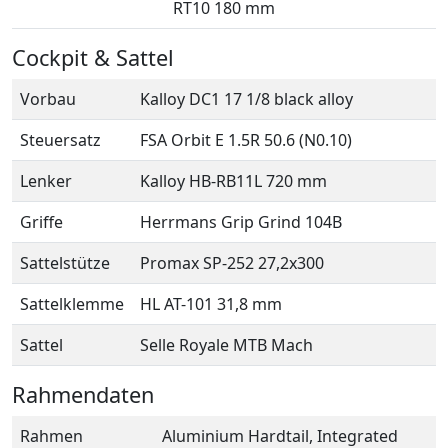
RT10 180 mm
Cockpit & Sattel
Vorbau
Kalloy DC1 17 1/8 black alloy
Steuersatz
FSA Orbit E 1.5R 50.6 (N0.10)
Lenker
Kalloy HB-RB11L 720 mm
Griffe
Herrmans Grip Grind 104B
Sattelstütze
Promax SP-252 27,2x300
Sattelklemme
HL AT-101 31,8 mm
Sattel
Selle Royale MTB Mach
Rahmendaten
Rahmen
Aluminium Hardtail, Integrated