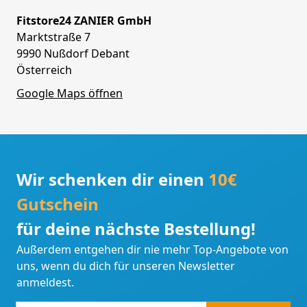
Fitstore24 ZANIER GmbH
Marktstraße 7
9990 Nußdorf Debant
Österreich
Google Maps öffnen
Wir schenken dir einen
10€
Gutschein
für deine nächste Bestellung!
Außerdem entgehen dir nie mehr Top-Angebote von
uns, wenn du dich für unseren Newsletter
anmeldest.