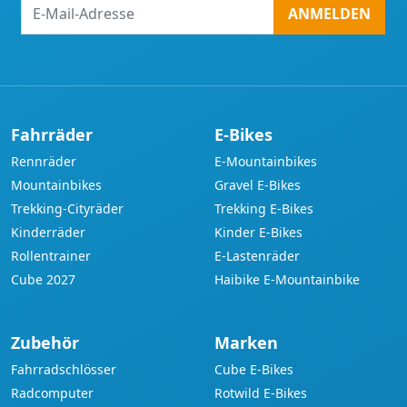
E-
ANMELDEN
Mail-
Adresse
Fahrräder
E-Bikes
Rennräder
E-Mountainbikes
Mountainbikes
Gravel E-Bikes
Trekking-Cityräder
Trekking E-Bikes
Kinderräder
Kinder E-Bikes
Rollentrainer
E-Lastenräder
Cube 2027
Haibike E-Mountainbike
Zubehör
Marken
Fahrradschlösser
Cube E-Bikes
Radcomputer
Rotwild E-Bikes