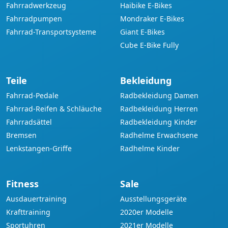
Fahrradwerkzeug
Haibike E-Bikes
Fahrradpumpen
Mondraker E-Bikes
Fahrrad-Transportsysteme
Giant E-Bikes
Cube E-Bike Fully
Teile
Bekleidung
Fahrrad-Pedale
Radbekleidung Damen
Fahrrad-Reifen & Schläuche
Radbekleidung Herren
Fahrradsättel
Radbekleidung Kinder
Bremsen
Radhelme Erwachsene
Lenkstangen-Griffe
Radhelme Kinder
Fitness
Sale
Ausdauertraining
Ausstellungsgeräte
Krafttraining
2020er Modelle
Sportuhren
2021er Modelle