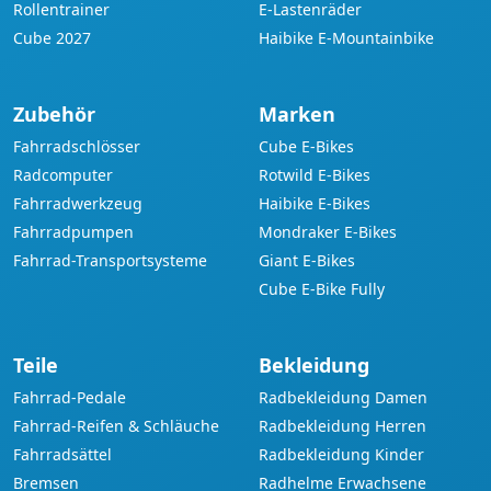
Rollentrainer
E-Lastenräder
Cube 2027
Haibike E-Mountainbike
Zubehör
Marken
Fahrradschlösser
Cube E-Bikes
Radcomputer
Rotwild E-Bikes
Fahrradwerkzeug
Haibike E-Bikes
Fahrradpumpen
Mondraker E-Bikes
Fahrrad-Transportsysteme
Giant E-Bikes
Cube E-Bike Fully
Teile
Bekleidung
Fahrrad-Pedale
Radbekleidung Damen
Fahrrad-Reifen & Schläuche
Radbekleidung Herren
Fahrradsättel
Radbekleidung Kinder
Bremsen
Radhelme Erwachsene