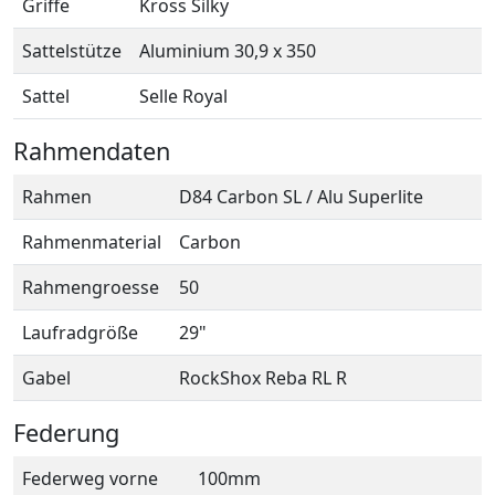
Griffe
Kross Silky
Sattelstütze
Aluminium 30,9 x 350
Sattel
Selle Royal
Rahmendaten
Rahmen
D84 Carbon SL / Alu Superlite
Rahmenmaterial
Carbon
Rahmengroesse
50
Laufradgröße
29"
Gabel
RockShox Reba RL R
Federung
Federweg vorne
100mm