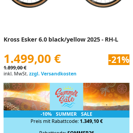
Kross Esker 6.0 black/yellow 2025 - RH-L
1.499,00 €
-21%
1.899,00 €
inkl. MwSt.
zzgl. Versandkosten
-10% SUMMER SALE
Preis mit Rabattcode:
1.349,10 €
Rabattcode:
SOMMER26