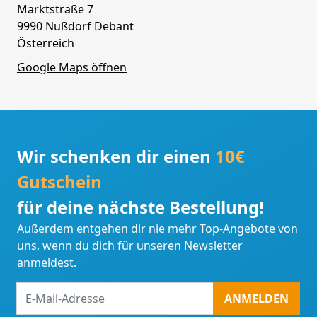
Marktstraße 7
9990 Nußdorf Debant
Österreich
Google Maps öffnen
Wir schenken dir einen
10€
Gutschein
für deine nächste Bestellung!
Außerdem entgehen dir nie mehr Top-Angebote von
uns, wenn du dich für unseren Newsletter
anmeldest.
E-
ANMELDEN
Mail-