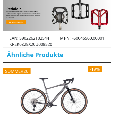
EAN: 5902262102544
MPN: FS0045560.00001
KREK6Z28X20U008520
Ähnliche Produkte
-19%
SOMMER26