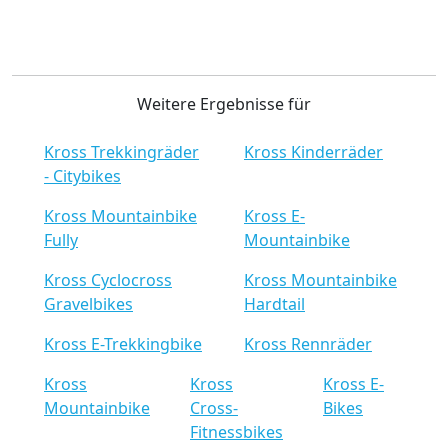
Weitere Ergebnisse für
Kross Trekkingräder
Kross Kinderräder
- Citybikes
Kross Mountainbike
Kross E-
Fully
Mountainbike
Kross Cyclocross
Kross Mountainbike
Gravelbikes
Hardtail
Kross E-Trekkingbike
Kross Rennräder
Kross
Kross
Kross E-
Mountainbike
Cross-
Bikes
Fitnessbikes