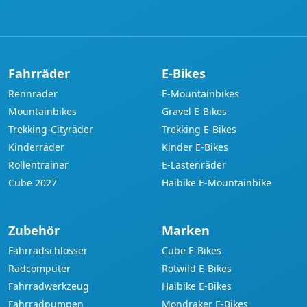
Adresse
Fahrräder
E-Bikes
Rennräder
E-Mountainbikes
Mountainbikes
Gravel E-Bikes
Trekking-Cityräder
Trekking E-Bikes
Kinderräder
Kinder E-Bikes
Rollentrainer
E-Lastenräder
Cube 2027
Haibike E-Mountainbike
Zubehör
Marken
Fahrradschlösser
Cube E-Bikes
Radcomputer
Rotwild E-Bikes
Fahrradwerkzeug
Haibike E-Bikes
Fahrradpumpen
Mondraker E-Bikes