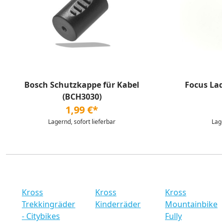
Bosch Schutzkappe für Kabel
Focus La
(BCH3030)
1,99 €*
Lagernd, sofort lieferbar
Lag
Kross
Kross
Kross
Trekkingräder
Kinderräder
Mountainbike
- Citybikes
Fully