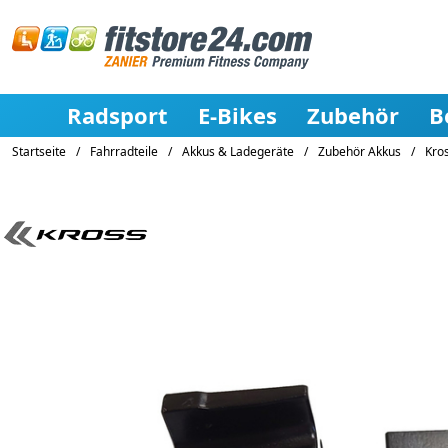
Radsport
E-Bikes
Zubehör
B
Startseite
/
Fahrradteile
/
Akkus & Ladegeräte
/
Zubehör Akkus
/
Kros