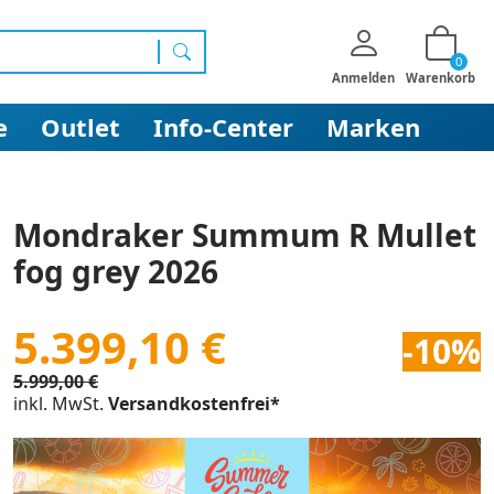
0
Suchen
Anmelden
Warenkorb
e
Outlet
Info-Center
Marken
Mondraker Summum R Mullet
fog grey 2026
5.399,10 €
-10%
5.999,00 €
inkl. MwSt.
Versandkostenfrei*