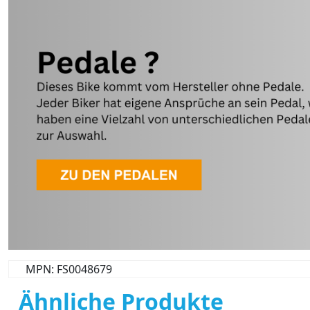
MPN: FS0048679
Ähnliche Produkte