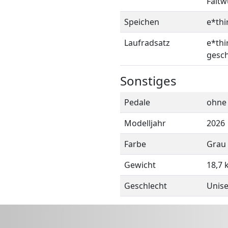
Faltw
Speichen
e*thi
Laufradsatz
e*thi
gesch
Sonstiges
Pedale
ohne
Modelljahr
2026
Farbe
Grau
Gewicht
18,7 
Geschlecht
Unis