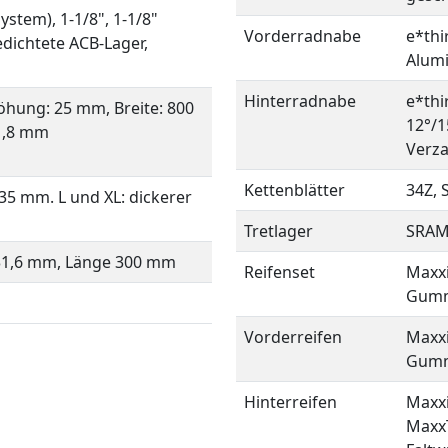
stem), 1-1/8", 1-1/8"
Vorderradnabe
e*thi
gedichtete ACB-Lager,
Alumi
Hinterradnabe
e*thi
öhung: 25 mm, Breite: 800
12°/1
1,8 mm
Verza
Kettenblätter
34Z, 
5 mm. L und XL: dickerer
Tretlager
SRAM 
31,6 mm, Länge 300 mm
Reifenset
Maxxi
Gummi
Vorderreifen
Maxxi
Gummi
Hinterreifen
Maxxi
MaxxT