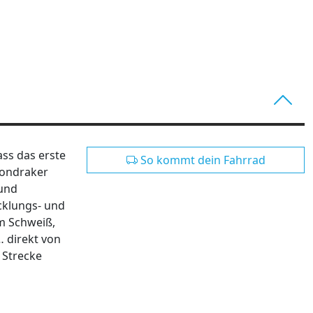
ass das erste
So kommt dein Fahrrad
Mondraker
 und
cklungs- und
m Schweiß,
 direkt von
 Strecke