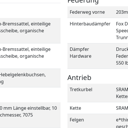
Federweg vorne
203
remssattel, einteilige
Hinterbaudämpfer
Fox D
sscheibe, organische
Speed
Trunn
remssattel, einteilige
Dämpfer
Druck
sscheibe, organische
Hardware
Feder
550 l
Hebelgelenkbuchsen,
Antrieb
ng
Tretkurbel
SRAM 
Kette
 mm Länge einstellbar, 10
Kette
SRAM
chmesser, 7075
Felgen
e*thi
gesch