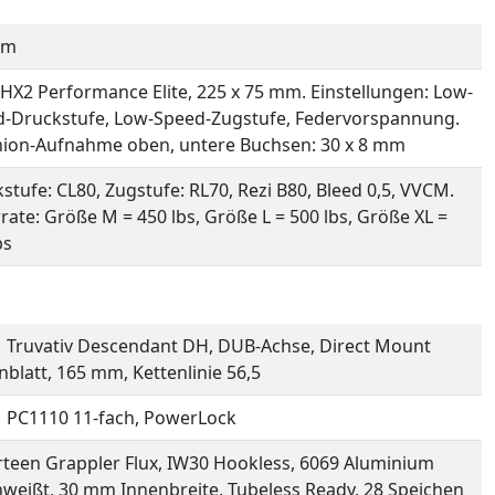
mm
HX2 Performance Elite, 225 x 75 mm. Einstellungen: Low-
-Druckstufe, Low-Speed-Zugstufe, Federvorspannung.
ion-Aufnahme oben, untere Buchsen: 30 x 8 mm
stufe: CL80, Zugstufe: RL70, Rezi B80, Bleed 0,5, VVCM.
rate: Größe M = 450 lbs, Größe L = 500 lbs, Größe XL =
bs
Truvativ Descendant DH, DUB-Achse, Direct Mount
nblatt, 165 mm, Kettenlinie 56,5
 PC1110 11-fach, PowerLock
rteen Grappler Flux, IW30 Hookless, 6069 Aluminium
weißt, 30 mm Innenbreite, Tubeless Ready, 28 Speichen