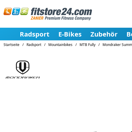
Radsport
E-Bikes
Zubehör
B
Startseite
/
Radsport
/
Mountainbikes
/
MTB Fully
/
Mondraker Summu