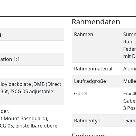
Rahmendaten
g
Rahmen
Summu
Rohrs
Fede
mit 
ation 1:1
Rahmenmaterial
Alum
Laufradgröße
Mulle
lloy backplate ,DMB (Direct
36t, ISCG 05 adjustable
Gabel
Fox 4
Gabel
3 Pos
der,
ct Mount Bashguard),
Rahmentyp
Diam
CG 05, einstellbare obere
Federung