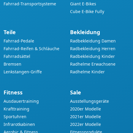
Fahrrad-Transportsysteme
Giant E-Bikes
Cube E-Bike Fully
Teile
Bekleidung
Fahrrad-Pedale
Radbekleidung Damen
Fahrrad-Reifen & Schläuche
Radbekleidung Herren
Fahrradsättel
Radbekleidung Kinder
Bremsen
Radhelme Erwachsene
Lenkstangen-Griffe
Radhelme Kinder
Fitness
Sale
Ausdauertraining
Ausstellungsgeräte
Krafttraining
2020er Modelle
Sportuhren
2021er Modelle
Infrarotkabinen
2022er Modelle
Aerobic & Fitness
Fitnessprodukte