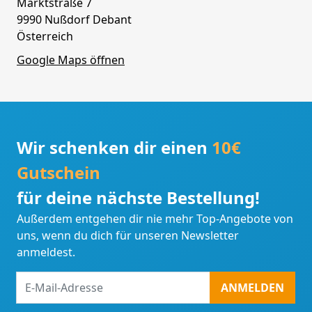
Marktstraße 7
9990 Nußdorf Debant
Österreich
Google Maps öffnen
Wir schenken dir einen
10€
Gutschein
für deine nächste Bestellung!
Außerdem entgehen dir nie mehr Top-Angebote von
uns, wenn du dich für unseren Newsletter
anmeldest.
E-
ANMELDEN
Mail-