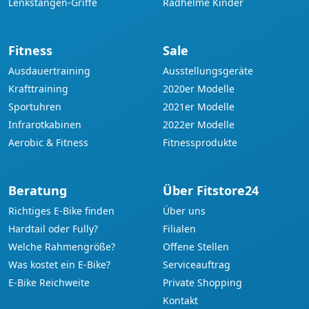
Lenkstangen-Griffe
Radhelme Kinder
Fitness
Sale
Ausdauertraining
Ausstellungsgeräte
Krafttraining
2020er Modelle
Sportuhren
2021er Modelle
Infrarotkabinen
2022er Modelle
Aerobic & Fitness
Fitnessprodukte
Beratung
Über Fitstore24
Richtiges E-Bike finden
Über uns
Hardtail oder Fully?
Filialen
Welche Rahmengröße?
Offene Stellen
Was kostet ein E-Bike?
Serviceauftrag
E-Bike Reichweite
Private Shopping
Kontakt