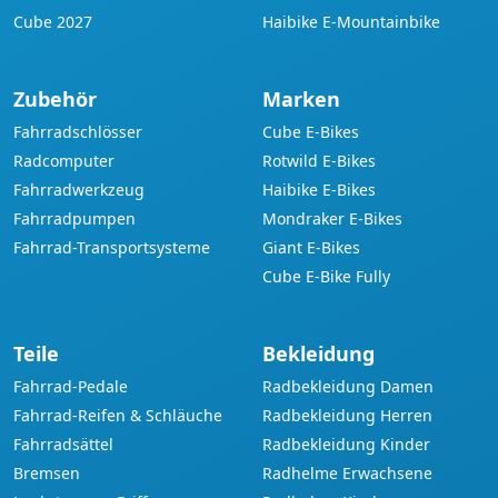
Cube 2027
Haibike E-Mountainbike
Zubehör
Marken
Fahrradschlösser
Cube E-Bikes
Radcomputer
Rotwild E-Bikes
Fahrradwerkzeug
Haibike E-Bikes
Fahrradpumpen
Mondraker E-Bikes
Fahrrad-Transportsysteme
Giant E-Bikes
Cube E-Bike Fully
Teile
Bekleidung
Fahrrad-Pedale
Radbekleidung Damen
Fahrrad-Reifen & Schläuche
Radbekleidung Herren
Fahrradsättel
Radbekleidung Kinder
Bremsen
Radhelme Erwachsene