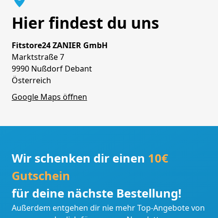
Hier findest du uns
Fitstore24 ZANIER GmbH
Marktstraße 7
9990 Nußdorf Debant
Österreich
Google Maps öffnen
Wir schenken dir einen
10€
Gutschein
für deine nächste Bestellung!
Außerdem entgehen dir nie mehr Top-Angebote von