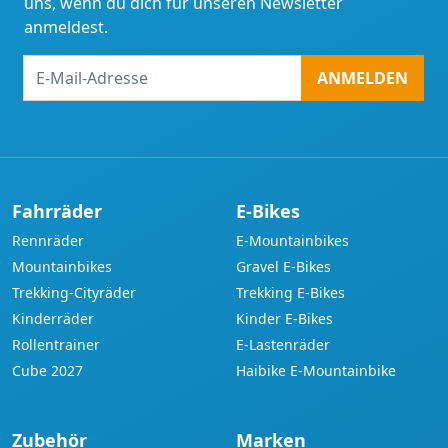
uns, wenn du dich für unseren Newsletter
anmeldest.
E-
ANMELDEN
Mail-
Adresse
Fahrräder
E-Bikes
Rennräder
E-Mountainbikes
Mountainbikes
Gravel E-Bikes
Trekking-Cityräder
Trekking E-Bikes
Kinderräder
Kinder E-Bikes
Rollentrainer
E-Lastenräder
Cube 2027
Haibike E-Mountainbike
Zubehör
Marken