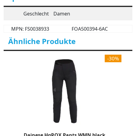
Geschlecht
Damen
MPN: FS0038933
FOA500394-6AC
Ähnliche Produkte
-30%
Dainese HgROX Pants WMN black