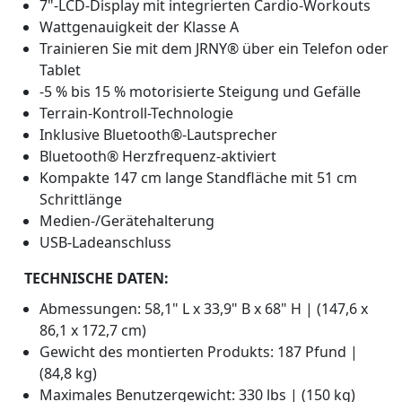
7"-LCD-Display mit integrierten Cardio-Workouts
Wattgenauigkeit der Klasse A
Trainieren Sie mit dem JRNY® über ein Telefon oder
Tablet
-5 % bis 15 % motorisierte Steigung und Gefälle
Terrain-Kontroll-Technologie
Inklusive Bluetooth®-Lautsprecher
Bluetooth® Herzfrequenz-aktiviert
Kompakte 147 cm lange Standfläche mit 51 cm
Schrittlänge
Medien-/Gerätehalterung
USB-Ladeanschluss
TECHNISCHE DATEN:
Abmessungen: 58,1" L x 33,9" B x 68" H | (147,6 x
86,1 x 172,7 cm)
Gewicht des montierten Produkts: 187 Pfund |
(84,8 kg)
Maximales Benutzergewicht: 330 lbs | (150 kg)