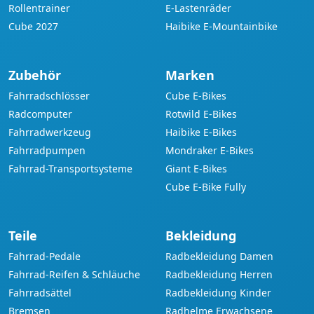
Rollentrainer
E-Lastenräder
Cube 2027
Haibike E-Mountainbike
Zubehör
Marken
Fahrradschlösser
Cube E-Bikes
Radcomputer
Rotwild E-Bikes
Fahrradwerkzeug
Haibike E-Bikes
Fahrradpumpen
Mondraker E-Bikes
Fahrrad-Transportsysteme
Giant E-Bikes
Cube E-Bike Fully
Teile
Bekleidung
Fahrrad-Pedale
Radbekleidung Damen
Fahrrad-Reifen & Schläuche
Radbekleidung Herren
Fahrradsättel
Radbekleidung Kinder
Bremsen
Radhelme Erwachsene