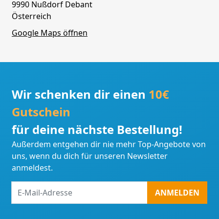
9990 Nußdorf Debant
Österreich
Google Maps öffnen
Wir schenken dir einen
10€
Gutschein
für deine nächste Bestellung!
Außerdem entgehen dir nie mehr Top-Angebote von
uns, wenn du dich für unseren Newsletter
anmeldest.
E-
ANMELDEN
Mail-
Adresse