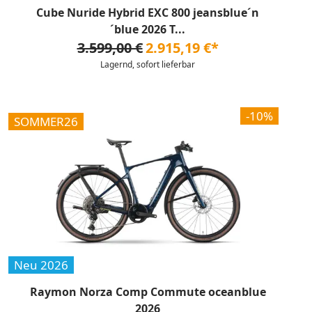
Cube Nuride Hybrid EXC 800 jeansblue´n
´blue 2026 T...
3.599,00 €
2.915,19 €*
Lagernd, sofort lieferbar
-10%
SOMMER26
Neu 2026
Raymon Norza Comp Commute oceanblue
2026