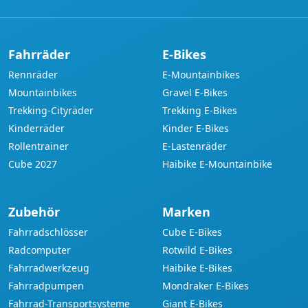
Fahrräder
E-Bikes
Rennräder
E-Mountainbikes
Mountainbikes
Gravel E-Bikes
Trekking-Cityräder
Trekking E-Bikes
Kinderräder
Kinder E-Bikes
Rollentrainer
E-Lastenräder
Cube 2027
Haibike E-Mountainbike
Zubehör
Marken
Fahrradschlösser
Cube E-Bikes
Radcomputer
Rotwild E-Bikes
Fahrradwerkzeug
Haibike E-Bikes
Fahrradpumpen
Mondraker E-Bikes
Fahrrad-Transportsysteme
Giant E-Bikes