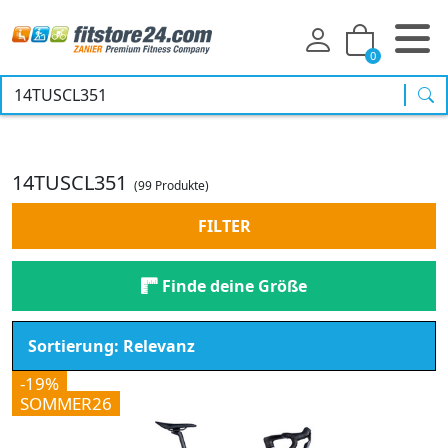
0
Suc
14TUSCL351
(99 Produkte)
FILTER
Finde deine Größe
-19%
SOMMER26