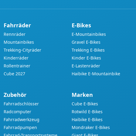
Fahrräder
E-Bikes
Rennräder
E-Mountainbikes
Mountainbikes
Gravel E-Bikes
Trekking-Cityräder
Trekking E-Bikes
Kinderräder
Kinder E-Bikes
Rollentrainer
E-Lastenräder
Cube 2027
Haibike E-Mountainbike
Zubehör
Marken
Fahrradschlösser
Cube E-Bikes
Radcomputer
Rotwild E-Bikes
Fahrradwerkzeug
Haibike E-Bikes
Fahrradpumpen
Mondraker E-Bikes
Fahrrad-Transportsysteme
Giant E-Bikes