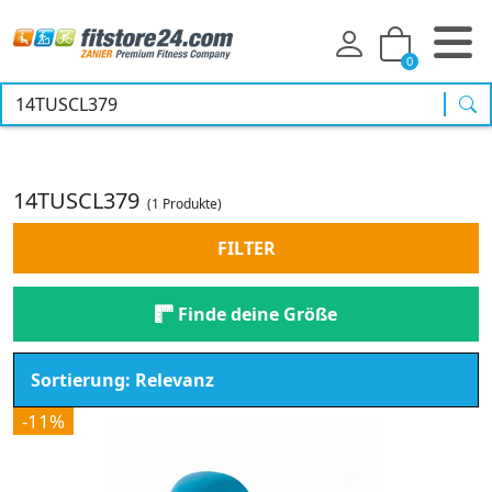
0
Suc
14TUSCL379
(1 Produkte)
FILTER
Finde deine Größe
-11%