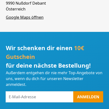
9990 Nußdorf Debant
Österreich
Google Maps öffnen
Wir schenken dir einen
10€
Gutschein
für deine nächste Bestellung!
Außerdem entgehen dir nie mehr Top-Angebote von
uns, wenn du dich für unseren Newsletter
anmeldest.
E-
ANMELDEN
Mail-
Adresse