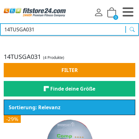
0
Suc
14TUSGA031
(4 Produkte)
FILTER
Finde deine Größe
-29%