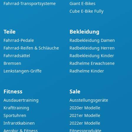
Fahrrad-Transportsysteme
Giant E-Bikes
Cube E-Bike Fully
Teile
Bekleidung
Fahrrad-Pedale
Radbekleidung Damen
Fahrrad-Reifen & Schläuche
Radbekleidung Herren
Fahrradsättel
Radbekleidung Kinder
Bremsen
Radhelme Erwachsene
Lenkstangen-Griffe
Radhelme Kinder
Fitness
Sale
Ausdauertraining
Ausstellungsgeräte
Krafttraining
2020er Modelle
Sportuhren
2021er Modelle
Infrarotkabinen
2022er Modelle
Aerobic & Fitness
Fitnessprodukte