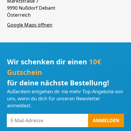
Marktstraße 7
9990 Nußdorf Debant
Österreich
Google Maps öffnen
Wir schenken dir einen
10€
Gutschein
für deine nächste Bestellung!
Außerdem entgehen dir nie mehr Top-Angebote von
uns, wenn du dich für unseren Newsletter
anmeldest.
E-
ANMELDEN
Mail-