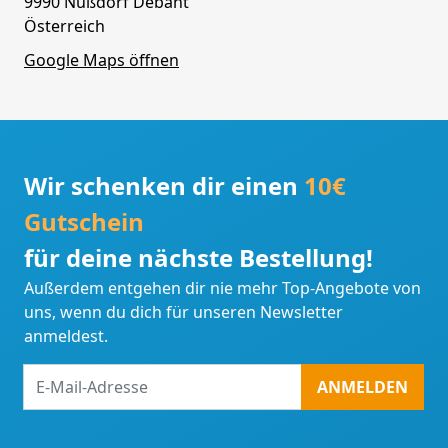
9990 Nußdorf Debant
Österreich
Google Maps öffnen
Wir schenken dir einen
10€
Gutschein
für deine nächste Bestellung!
Außerdem entgehen dir nie mehr Top-Angebote von
uns, wenn du dich für unseren Newsletter
anmeldest.
E-
ANMELDEN
Mail-
Adresse