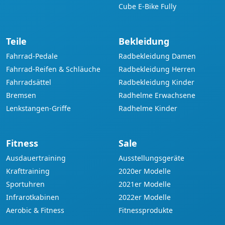
Cube E-Bike Fully
Teile
Bekleidung
Fahrrad-Pedale
Radbekleidung Damen
Fahrrad-Reifen & Schläuche
Radbekleidung Herren
Fahrradsättel
Radbekleidung Kinder
Bremsen
Radhelme Erwachsene
Lenkstangen-Griffe
Radhelme Kinder
Fitness
Sale
Ausdauertraining
Ausstellungsgeräte
Krafttraining
2020er Modelle
Sportuhren
2021er Modelle
Infrarotkabinen
2022er Modelle
Aerobic & Fitness
Fitnessprodukte