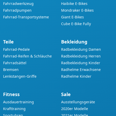
Fahrradwerkzeug
Haibike E-Bikes
Fahrradpumpen
Mondraker E-Bikes
Fahrrad-Transportsysteme
Giant E-Bikes
Cube E-Bike Fully
Teile
Bekleidung
Fahrrad-Pedale
Radbekleidung Damen
Fahrrad-Reifen & Schläuche
Radbekleidung Herren
Fahrradsättel
Radbekleidung Kinder
Bremsen
Radhelme Erwachsene
Lenkstangen-Griffe
Radhelme Kinder
Fitness
Sale
Ausdauertraining
Ausstellungsgeräte
Krafttraining
2020er Modelle
Sportuhren
2021er Modelle