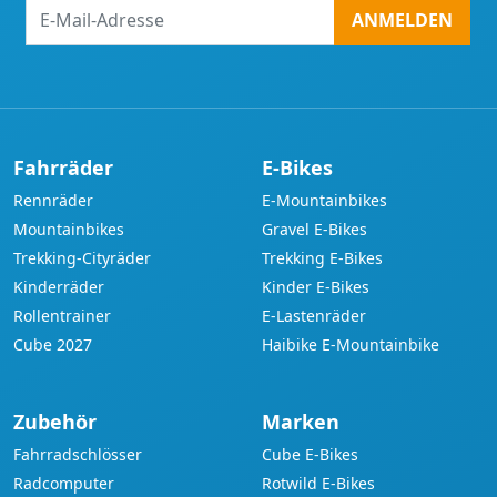
E-
ANMELDEN
Mail-
Adresse
Fahrräder
E-Bikes
Rennräder
E-Mountainbikes
Mountainbikes
Gravel E-Bikes
Trekking-Cityräder
Trekking E-Bikes
Kinderräder
Kinder E-Bikes
Rollentrainer
E-Lastenräder
Cube 2027
Haibike E-Mountainbike
Zubehör
Marken
Fahrradschlösser
Cube E-Bikes
Radcomputer
Rotwild E-Bikes