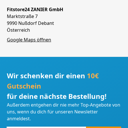
Fitstore24 ZANIER GmbH
Marktstraße 7
9990 Nußdorf Debant
Österreich
Google Maps öffnen
Wir schenken dir einen
10€
Gutschein
für deine nächste Bestellung!
Außerdem entgehen dir nie mehr Top-Angebote von
uns, wenn du dich für unseren Newsletter
anmeldest.