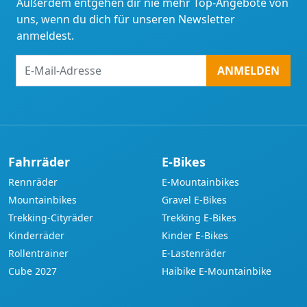
Außerdem entgehen dir nie mehr Top-Angebote von
uns, wenn du dich für unseren Newsletter
anmeldest.
E-
ANMELDEN
Mail-
Adresse
Fahrräder
E-Bikes
Rennräder
E-Mountainbikes
Mountainbikes
Gravel E-Bikes
Trekking-Cityräder
Trekking E-Bikes
Kinderräder
Kinder E-Bikes
Rollentrainer
E-Lastenräder
Cube 2027
Haibike E-Mountainbike