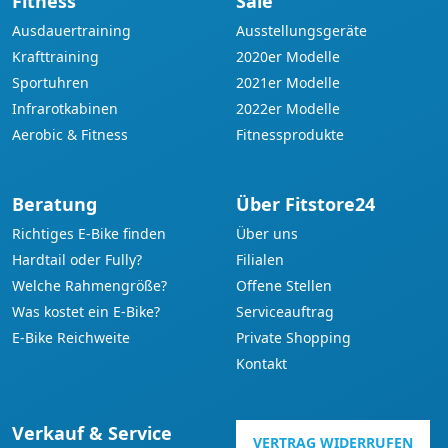
Fitness
Sale
Ausdauertraining
Ausstellungsgeräte
Krafttraining
2020er Modelle
Sportuhren
2021er Modelle
Infrarotkabinen
2022er Modelle
Aerobic & Fitness
Fitnessprodukte
Beratung
Über Fitstore24
Richtiges E-Bike finden
Über uns
Hardtail oder Fully?
Filialen
Welche Rahmengröße?
Offene Stellen
Was kostet ein E-Bike?
Serviceauftrag
E-Bike Reichweite
Private Shopping
Kontakt
Verkauf & Service
VERTRAG WIDERRUFEN