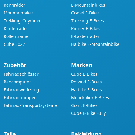
Rennräder
E-Mountainbikes
Mountainbikes
Gravel E-Bikes
Trekking-Cityräder
Trekking E-Bikes
Kinderräder
Kinder E-Bikes
Rollentrainer
E-Lastenräder
Cube 2027
Haibike E-Mountainbike
Zubehör
Marken
Fahrradschlösser
Cube E-Bikes
Radcomputer
Rotwild E-Bikes
Fahrradwerkzeug
Haibike E-Bikes
Fahrradpumpen
Mondraker E-Bikes
Fahrrad-Transportsysteme
Giant E-Bikes
Cube E-Bike Fully
Teile
Bekleidung