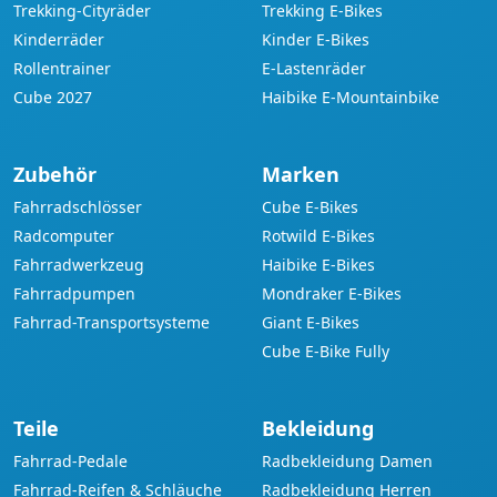
Trekking-Cityräder
Trekking E-Bikes
Kinderräder
Kinder E-Bikes
Rollentrainer
E-Lastenräder
Cube 2027
Haibike E-Mountainbike
Zubehör
Marken
Fahrradschlösser
Cube E-Bikes
Radcomputer
Rotwild E-Bikes
Fahrradwerkzeug
Haibike E-Bikes
Fahrradpumpen
Mondraker E-Bikes
Fahrrad-Transportsysteme
Giant E-Bikes
Cube E-Bike Fully
Teile
Bekleidung
Fahrrad-Pedale
Radbekleidung Damen
Fahrrad-Reifen & Schläuche
Radbekleidung Herren