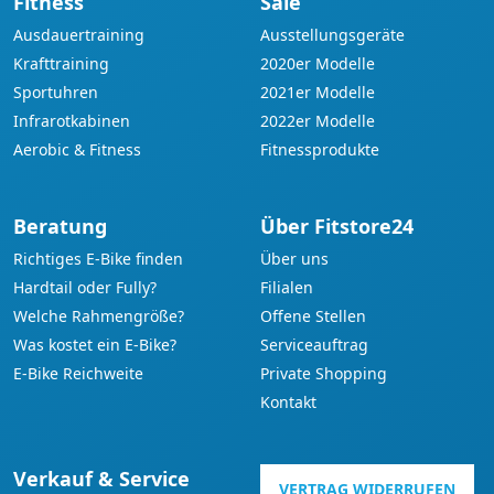
Fitness
Sale
Ausdauertraining
Ausstellungsgeräte
Krafttraining
2020er Modelle
Sportuhren
2021er Modelle
Infrarotkabinen
2022er Modelle
Aerobic & Fitness
Fitnessprodukte
Beratung
Über Fitstore24
Richtiges E-Bike finden
Über uns
Hardtail oder Fully?
Filialen
Welche Rahmengröße?
Offene Stellen
Was kostet ein E-Bike?
Serviceauftrag
E-Bike Reichweite
Private Shopping
Kontakt
Verkauf & Service
VERTRAG WIDERRUFEN