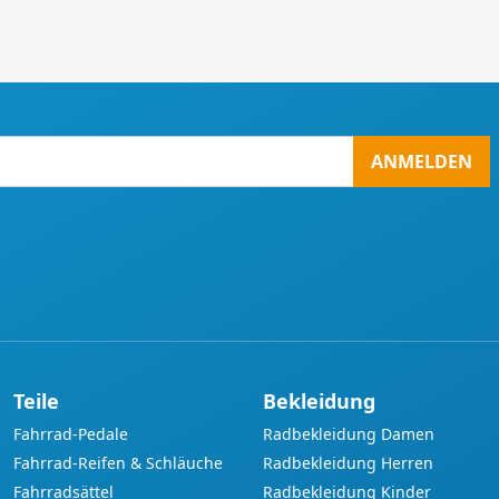
ANMELDEN
Teile
Bekleidung
Fahrrad-Pedale
Radbekleidung Damen
Fahrrad-Reifen & Schläuche
Radbekleidung Herren
Fahrradsättel
Radbekleidung Kinder