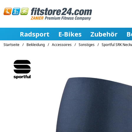
Radsport
E-Bikes
Zubehör
B
Startseite
/
Bekleidung
/
Accessoires
/
Sonstiges
/
Sportful SRK Neck