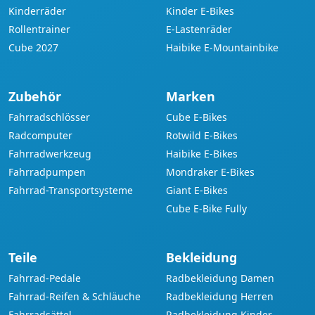
Kinderräder
Kinder E-Bikes
Rollentrainer
E-Lastenräder
Cube 2027
Haibike E-Mountainbike
Zubehör
Marken
Fahrradschlösser
Cube E-Bikes
Radcomputer
Rotwild E-Bikes
Fahrradwerkzeug
Haibike E-Bikes
Fahrradpumpen
Mondraker E-Bikes
Fahrrad-Transportsysteme
Giant E-Bikes
Cube E-Bike Fully
Teile
Bekleidung
Fahrrad-Pedale
Radbekleidung Damen
Fahrrad-Reifen & Schläuche
Radbekleidung Herren
Fahrradsättel
Radbekleidung Kinder