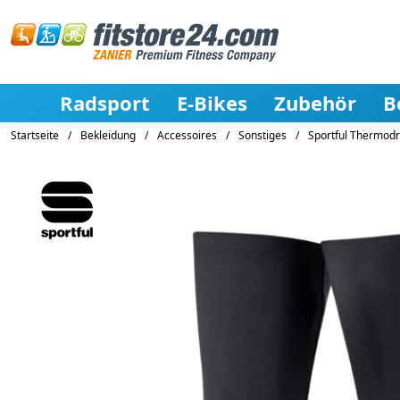
Radsport
E-Bikes
Zubehör
B
Startseite
/
Bekleidung
/
Accessoires
/
Sonstiges
/
Sportful Thermodr