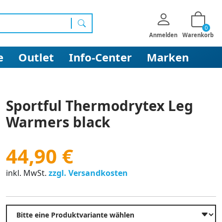
0
Suchen
Anmelden
Warenkorb
e
Outlet
Info-Center
Marken
Sportful Thermodrytex Leg
Warmers black
44,90 €
inkl. MwSt.
zzgl. Versandkosten