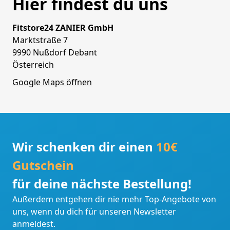
Hier findest du uns
Fitstore24 ZANIER GmbH
Marktstraße 7
9990 Nußdorf Debant
Österreich
Google Maps öffnen
Wir schenken dir einen
10€
Gutschein
für deine nächste Bestellung!
Außerdem entgehen dir nie mehr Top-Angebote von
uns, wenn du dich für unseren Newsletter
anmeldest.