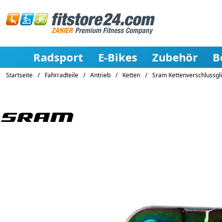
Radsport
E-Bikes
Zubehör
B
Startseite
/
Fahrradteile
/
Antrieb
/
Ketten
/
Sram Kettenverschlussgli