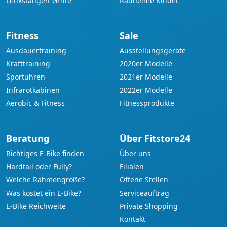
Lenkstangen-Griffe
Radhelme Kinder
Fitness
Sale
Ausdauertraining
Ausstellungsgeräte
Krafttraining
2020er Modelle
Sportuhren
2021er Modelle
Infrarotkabinen
2022er Modelle
Aerobic & Fitness
Fitnessprodukte
Beratung
Über Fitstore24
Richtiges E-Bike finden
Über uns
Hardtail oder Fully?
Filialen
Welche Rahmengröße?
Offene Stellen
Was kostet ein E-Bike?
Serviceauftrag
E-Bike Reichweite
Private Shopping
Kontakt