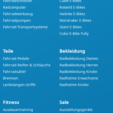
Fahrradschlösser
Cube E-Bikes
Radcomputer
Rotwild E-Bikes
Fahrradwerkzeug
Haibike E-Bikes
Fahrradpumpen
Mondraker E-Bikes
Fahrrad-Transportsysteme
Giant E-Bikes
Cube E-Bike Fully
Teile
Bekleidung
Fahrrad-Pedale
Radbekleidung Damen
Fahrrad-Reifen & Schläuche
Radbekleidung Herren
Fahrradsättel
Radbekleidung Kinder
Bremsen
Radhelme Erwachsene
Lenkstangen-Griffe
Radhelme Kinder
Fitness
Sale
Ausdauertraining
Ausstellungsgeräte