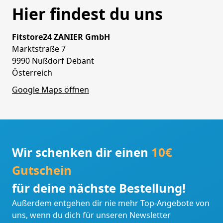
Hier findest du uns
Fitstore24 ZANIER GmbH
Marktstraße 7
9990 Nußdorf Debant
Österreich
Google Maps öffnen
Wir schenken dir einen
10€
Gutschein
für deine nächste Bestellung!
Außerdem entgehen dir nie mehr Top-Angebote von
uns, wenn du dich für unseren Newsletter