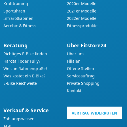
Krafttraining
2020er Modelle
Sportuhren
2021er Modelle
Infrarotkabinen
2022er Modelle
Aerobic & Fitness
Fitnessprodukte
Beratung
Über Fitstore24
Richtiges E-Bike finden
Über uns
Hardtail oder Fully?
Filialen
Welche Rahmengröße?
Offene Stellen
Was kostet ein E-Bike?
Serviceauftrag
E-Bike Reichweite
Private Shopping
Kontakt
Verkauf & Service
VERTRAG WIDERRUFEN
Zahlungsweisen
AGB