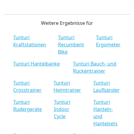
Weitere Ergebnisse für
Tunturi
Tunturi
Tunturi
Kraftstationen
Recumbent
Ergometer
Bike
Tunturi Hantelbänke
Tunturi Bauch- und
Rückentrainer
Tunturi
Tunturi
Tunturi
Crosstrainer
Heimtrainer
Laufbänder
Tunturi
Tunturi
Tunturi
Rudergeräte
Indoor
Hanteln-
Cycle
und
Hantelsets