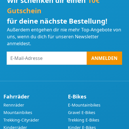
Wir schenken dir einen
10€
Gutschein
für deine nächste Bestellung!
Außerdem entgehen dir nie mehr Top-Angebote von
uns, wenn du dich für unseren Newsletter
anmeldest.
E-
ANMELDEN
Mail-
Adresse
Fahrräder
E-Bikes
Rennräder
E-Mountainbikes
Mountainbikes
Gravel E-Bikes
Trekking-Cityräder
Trekking E-Bikes
Kinderräder
Kinder E-Bikes