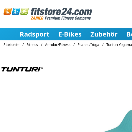
Radsport
E-Bikes
Zubehör
B
Startseite
/
Fitness
/
Aerobic/Fitness
/
Pilates / Yoga
/
Tunturi Yogamat