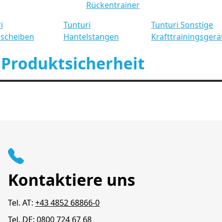
Rückentrainer
i
Tunturi
Tunturi Sonstige
lscheiben
Hantelstangen
Krafttrainingsgerä
 Produktsicherheit
Kontaktiere uns
Tel. AT:
+43 4852 68866-0
Tel. DE:
0800 724 67 68