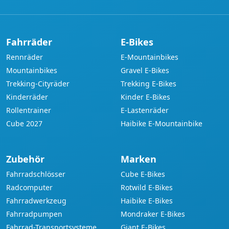
Fahrräder
E-Bikes
Rennräder
E-Mountainbikes
Mountainbikes
Gravel E-Bikes
Trekking-Cityräder
Trekking E-Bikes
Kinderräder
Kinder E-Bikes
Rollentrainer
E-Lastenräder
Cube 2027
Haibike E-Mountainbike
Zubehör
Marken
Fahrradschlösser
Cube E-Bikes
Radcomputer
Rotwild E-Bikes
Fahrradwerkzeug
Haibike E-Bikes
Fahrradpumpen
Mondraker E-Bikes
Fahrrad-Transportsysteme
Giant E-Bikes