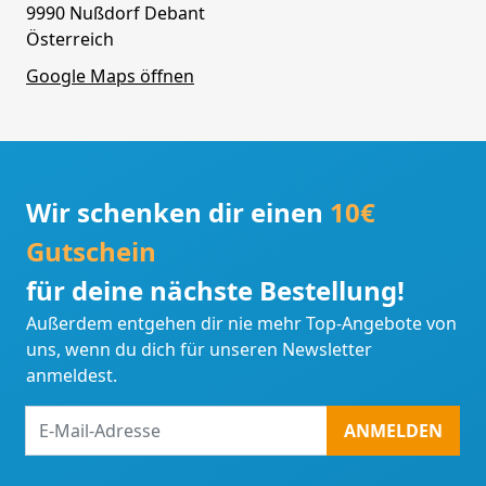
9990 Nußdorf Debant
Österreich
Google Maps öffnen
Wir schenken dir einen
10€
Gutschein
für deine nächste Bestellung!
Außerdem entgehen dir nie mehr Top-Angebote von
uns, wenn du dich für unseren Newsletter
anmeldest.
E-
ANMELDEN
Mail-
Adresse