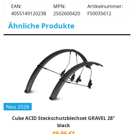
EAN:
MPN:
Artikelnummer:
4055149120238
2502600420
FS0035612
Ähnliche Produkte
Neu 2026
Cube ACID Steckschutzblechset GRAVEL 28"
black
49,96 €*