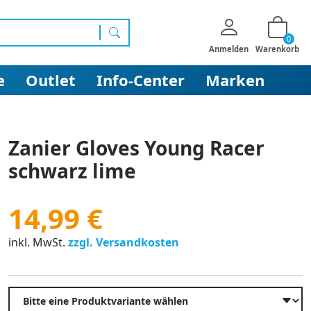
0
Suchen
Anmelden
Warenkorb
e
Outlet
Info-Center
Marken
Zanier Gloves Young Racer
schwarz lime
14,99 €
inkl. MwSt.
zzgl. Versandkosten