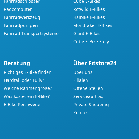
Fahrradschlösser
Cube E-Bikes
Radcomputer
Rotwild E-Bikes
Fahrradwerkzeug
Haibike E-Bikes
Fahrradpumpen
Mondraker E-Bikes
Fahrrad-Transportsysteme
Giant E-Bikes
Cube E-Bike Fully
Beratung
Über Fitstore24
Richtiges E-Bike finden
Über uns
Hardtail oder Fully?
Filialen
Welche Rahmengröße?
Offene Stellen
Was kostet ein E-Bike?
Serviceauftrag
E-Bike Reichweite
Private Shopping
Kontakt