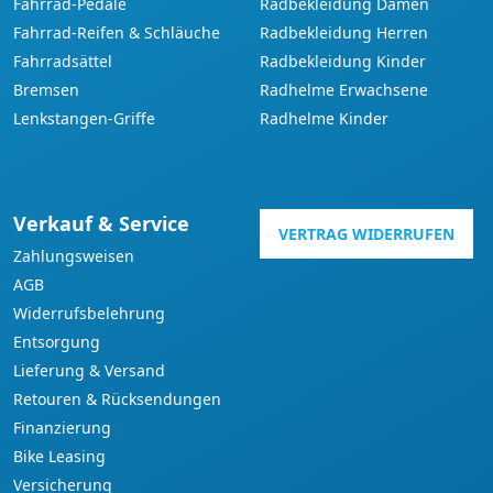
Fahrrad-Pedale
Radbekleidung Damen
Fahrrad-Reifen & Schläuche
Radbekleidung Herren
Fahrradsättel
Radbekleidung Kinder
Bremsen
Radhelme Erwachsene
Lenkstangen-Griffe
Radhelme Kinder
Verkauf & Service
VERTRAG WIDERRUFEN
Zahlungsweisen
AGB
Widerrufsbelehrung
Entsorgung
Lieferung & Versand
Retouren & Rücksendungen
Finanzierung
Bike Leasing
Versicherung