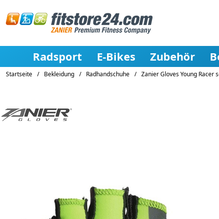
Radsport
E-Bikes
Zubehör
B
Startseite
/
Bekleidung
/
Radhandschuhe
/
Zanier Gloves Young Racer 