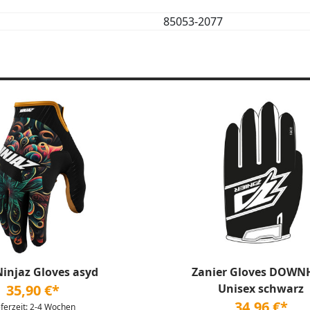
85053-2077
Ninjaz Gloves asyd
Zanier Gloves DOWN
35,90 €*
Unisex schwarz
34,96 €*
eferzeit: 2-4 Wochen