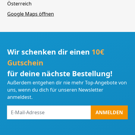
Österreich
Google Maps öffnen
Wir schenken dir einen
10€
Gutschein
für deine nächste Bestellung!
Außerdem entgehen dir nie mehr Top-Angebote von
uns, wenn du dich für unseren Newsletter
anmeldest.
E-
ANMELDEN
Mail-
Adresse