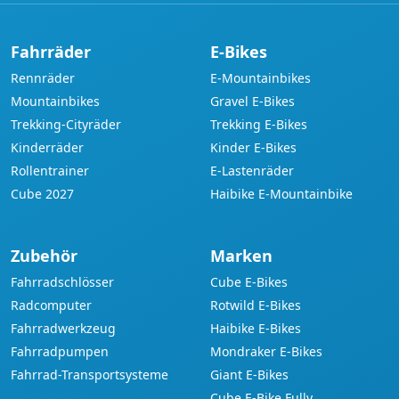
Fahrräder
E-Bikes
Rennräder
E-Mountainbikes
Mountainbikes
Gravel E-Bikes
Trekking-Cityräder
Trekking E-Bikes
Kinderräder
Kinder E-Bikes
Rollentrainer
E-Lastenräder
Cube 2027
Haibike E-Mountainbike
Zubehör
Marken
Fahrradschlösser
Cube E-Bikes
Radcomputer
Rotwild E-Bikes
Fahrradwerkzeug
Haibike E-Bikes
Fahrradpumpen
Mondraker E-Bikes
Fahrrad-Transportsysteme
Giant E-Bikes
Cube E-Bike Fully