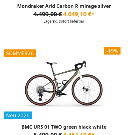
Mondraker Arid Carbon R mirage silver
4.499,00 €
4.049,10 €*
Lagernd, sofort lieferbar
-19%
SOMMER26
Neu 2026
BMC URS 01 TWO green black white
5.499,00 €
4.454,19 €*