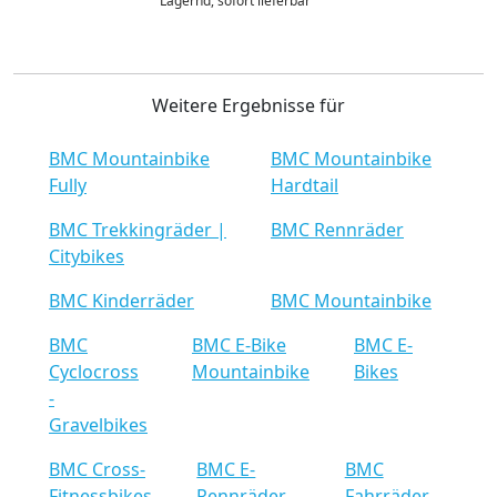
Lagernd, sofort lieferbar
Weitere Ergebnisse für
BMC Mountainbike
BMC Mountainbike
Fully
Hardtail
BMC Trekkingräder |
BMC Rennräder
Citybikes
BMC Kinderräder
BMC Mountainbike
BMC
BMC E-Bike
BMC E-
Cyclocross
Mountainbike
Bikes
-
Gravelbikes
BMC Cross-
BMC E-
BMC
Fitnessbikes
Rennräder
Fahrräder