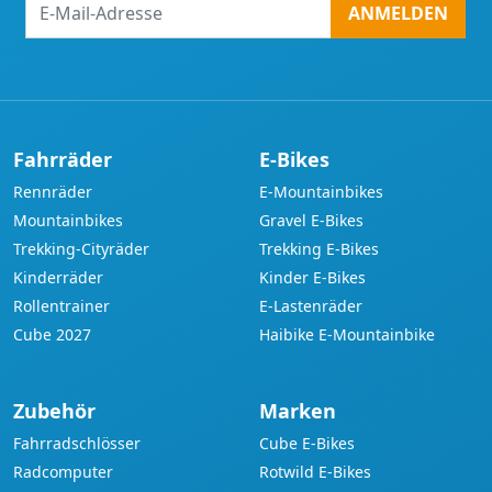
E-
ANMELDEN
Mail-
Adresse
Fahrräder
E-Bikes
Rennräder
E-Mountainbikes
Mountainbikes
Gravel E-Bikes
Trekking-Cityräder
Trekking E-Bikes
Kinderräder
Kinder E-Bikes
Rollentrainer
E-Lastenräder
Cube 2027
Haibike E-Mountainbike
Zubehör
Marken
Fahrradschlösser
Cube E-Bikes
Radcomputer
Rotwild E-Bikes