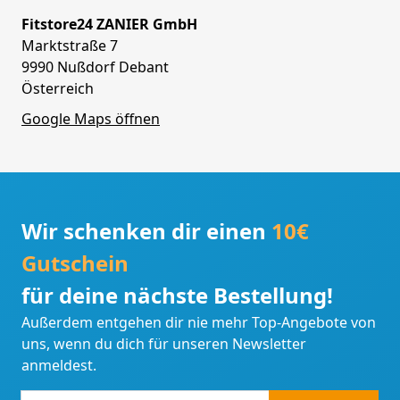
Fitstore24 ZANIER GmbH
Marktstraße 7
9990 Nußdorf Debant
Österreich
Google Maps öffnen
Wir schenken dir einen
10€
Gutschein
für deine nächste Bestellung!
Außerdem entgehen dir nie mehr Top-Angebote von
uns, wenn du dich für unseren Newsletter
anmeldest.