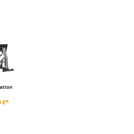
tation
0 €*