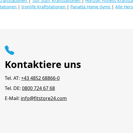
raftstationen
|
Tuff Stuff Kraftstationen
|
Horizon Fitness Kraftst
stationen
|
Ironlife Kraftstationen
|
Panatta Home Gyms
|
Alle Hers
Kontaktiere uns
Tel. AT:
+43 4852 68866-0
Tel. DE:
0800 724 67 68
E-Mail:
info@fitstore24.com