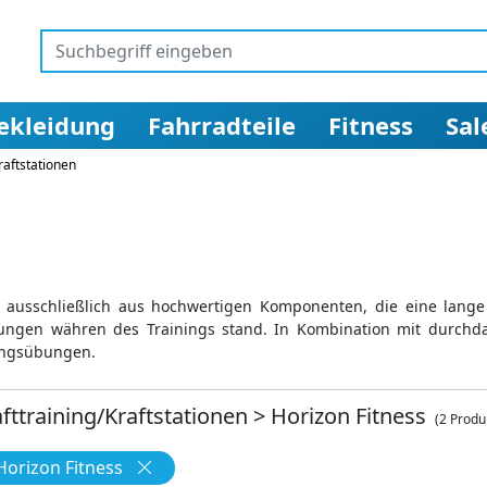
ekleidung
Fahrradteile
Fitness
Sal
raftstationen
ausschließlich aus hochwertigen Komponenten, die eine lange 
ungen währen des Trainings stand. In Kombination mit durchd
ningsübungen.
afttraining/Kraftstationen
>
Horizon Fitness
(2 Produ
 Horizon Fitness