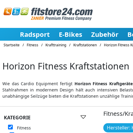
Radsport
E-Bikes
Zubehör
B
Startseite
/
Fitness
/
Krafttraining
/
Kraftstationen
/
Horizon Fitness K
Horizon Fitness Kraftstationen
Wie das Cardio Equipment fertigt
Horizon Fitness Kraftgeräte
Stahlrahmen in modernem Design hält auch intensiven Belast
unabhängige Seilzüge bieten die Kraftstationen unzählige Trai
Fitness/Kr
KATEGORIE
Hersteller:
Fitness