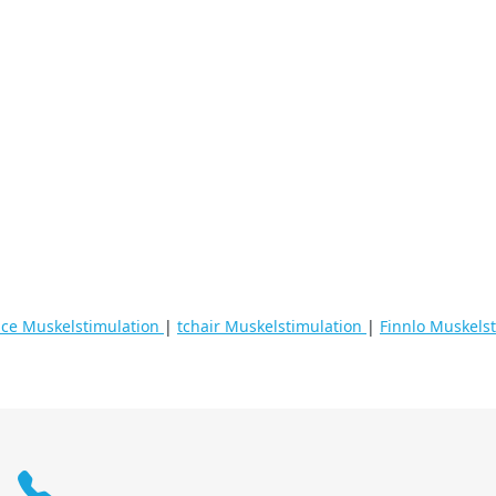
ice Muskelstimulation
|
tchair Muskelstimulation
|
Finnlo Muskels