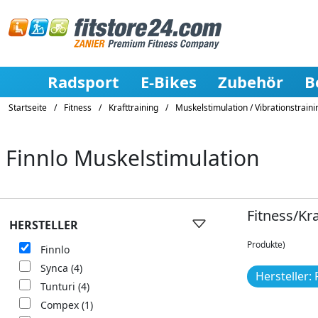
Radsport
E-Bikes
Zubehör
B
Startseite
/
Fitness
/
Krafttraining
/
Muskelstimulation / Vibrationstraini
Finnlo Muskelstimulation
Fitness/Kr
HERSTELLER
Produkte)
Finnlo
Synca
(4)
Hersteller: 
Tunturi
(4)
Compex
(1)