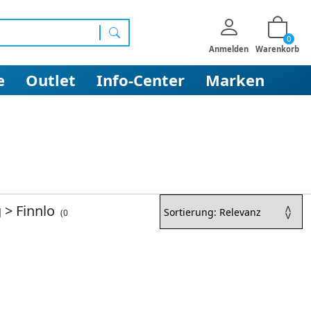
0
Suchen
Anmelden
Warenkorb
e
Outlet
Info-Center
Marken
g
>
Finnlo
(0