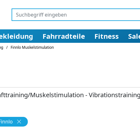
ekleidung
Fahrradteile
Fitness
Sal
ng
/
Finnlo Muskelstimulation
afttraining/Muskelstimulation - Vibrationstrainin
Finnlo