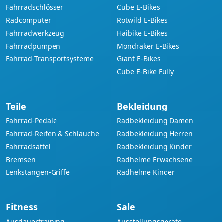
Fahrradschlösser
Cube E-Bikes
Radcomputer
Rotwild E-Bikes
Fahrradwerkzeug
Haibike E-Bikes
Fahrradpumpen
Mondraker E-Bikes
Fahrrad-Transportsysteme
Giant E-Bikes
Cube E-Bike Fully
Teile
Bekleidung
Fahrrad-Pedale
Radbekleidung Damen
Fahrrad-Reifen & Schläuche
Radbekleidung Herren
Fahrradsättel
Radbekleidung Kinder
Bremsen
Radhelme Erwachsene
Lenkstangen-Griffe
Radhelme Kinder
Fitness
Sale
Ausdauertraining
Ausstellungsgeräte