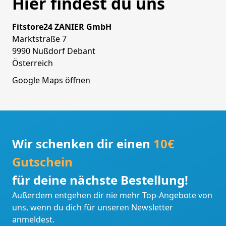
Hier findest du uns
Fitstore24 ZANIER GmbH
Marktstraße 7
9990 Nußdorf Debant
Österreich
Google Maps öffnen
Wir schenken dir einen
10€
Gutschein
für deine nächste Bestellung!
Außerdem entgehen dir nie mehr Top-Angebote von
uns, wenn du dich für unseren Newsletter
anmeldest.