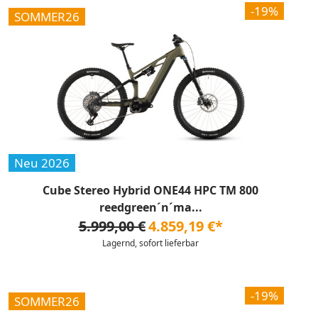
-19%
SOMMER26
Neu 2026
Cube Stereo Hybrid ONE44 HPC TM 800
reedgreen´n´ma...
5.999,00 €
4.859,19 €*
Lagernd, sofort lieferbar
-19%
SOMMER26