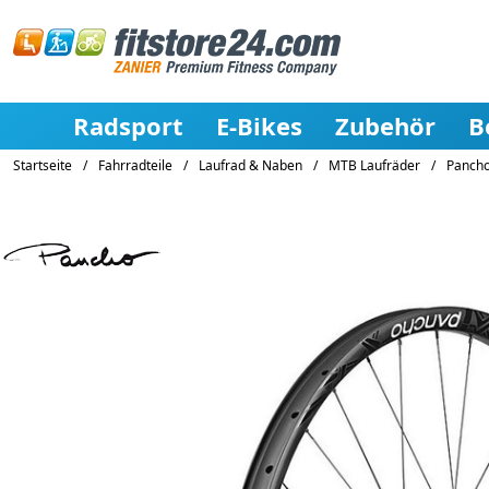
Radsport
E-Bikes
Zubehör
B
Startseite
/
Fahrradteile
/
Laufrad & Naben
/
MTB Laufräder
/
Panchow