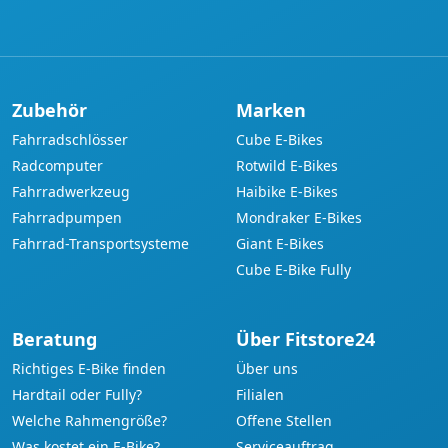
Zubehör
Marken
Fahrradschlösser
Cube E-Bikes
Radcomputer
Rotwild E-Bikes
Fahrradwerkzeug
Haibike E-Bikes
Fahrradpumpen
Mondraker E-Bikes
Fahrrad-Transportsysteme
Giant E-Bikes
Cube E-Bike Fully
Beratung
Über Fitstore24
Richtiges E-Bike finden
Über uns
Hardtail oder Fully?
Filialen
Welche Rahmengröße?
Offene Stellen
Was kostet ein E-Bike?
Serviceauftrag