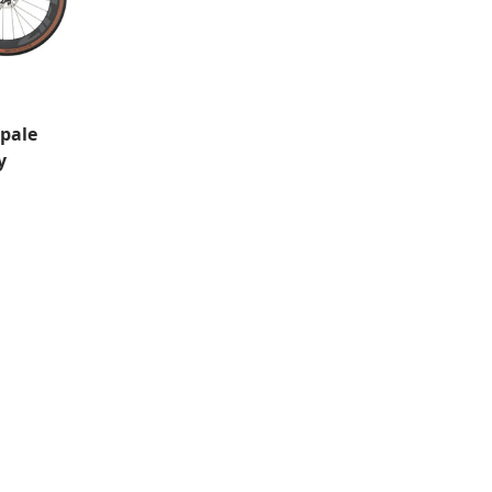
 pale
y