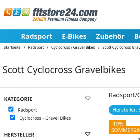
Radsport
E-Bikes
Zubehör
B
Startseite
/
Radsport
/
Cyclocross / Gravel Bikes
/
Scott Cyclocross Grav
Scott Cyclocross Gravelbikes
Radsport/C
KATEGORIE
Hersteller: 
Radsport
Cyclocross - Gravel Bikes
-19%
SOMMER26
HERSTELLER