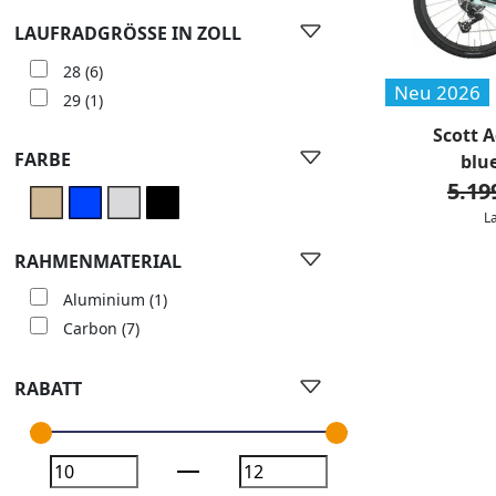
LAUFRADGRÖSSE IN ZOLL
28
(6)
Neu 2026
29
(1)
Scott A
FARBE
blue
5.19
L
RAHMENMATERIAL
Aluminium
(1)
Carbon
(7)
RABATT