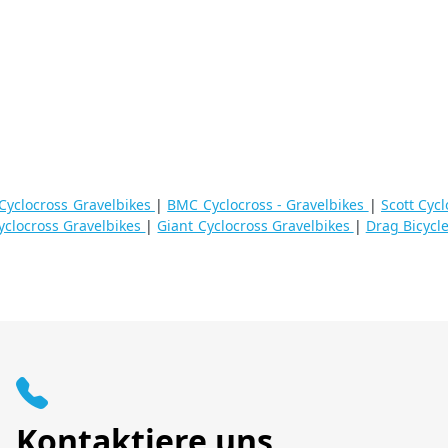
Cyclocross Gravelbikes
|
BMC Cyclocross - Gravelbikes
|
Scott Cyc
yclocross Gravelbikes
|
Giant Cyclocross Gravelbikes
|
Drag Bicycl
Kontaktiere uns