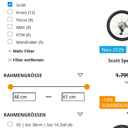
Scott
Kross
(12)
Focus
(9)
BMC
(9)
KTM
(6)
Mondraker
(5)
Neu 2026
Mehr Filter
Filter entfernen
Scott Sp
1.79
RAHMENGRÖSSE
L
-19%
SOMMER26
RAHMENGRÖSSEN
XS | bis 36cm | bis 14 Zoll
(4)