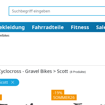
ekleidung
Fahrradteile
Fitness
Sal
elbikes
yclocross - Gravel Bikes
>
Scott
(8 Produkte)
Scott
-19%
SOMMER26