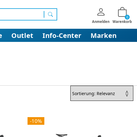
0
Suchen
Anmelden
Warenkorb
e
Outlet
Info-Center
Marken
-10%