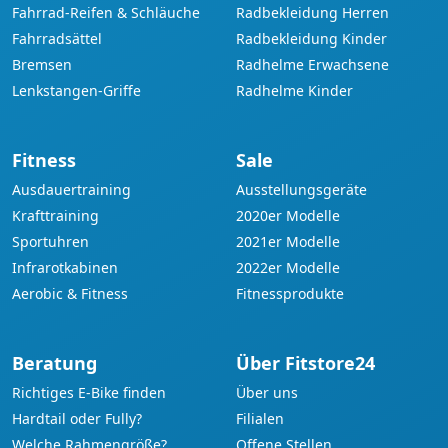
Fahrrad-Reifen & Schläuche
Radbekleidung Herren
Fahrradsättel
Radbekleidung Kinder
Bremsen
Radhelme Erwachsene
Lenkstangen-Griffe
Radhelme Kinder
Fitness
Sale
Ausdauertraining
Ausstellungsgeräte
Krafttraining
2020er Modelle
Sportuhren
2021er Modelle
Infrarotkabinen
2022er Modelle
Aerobic & Fitness
Fitnessprodukte
Beratung
Über Fitstore24
Richtiges E-Bike finden
Über uns
Hardtail oder Fully?
Filialen
Welche Rahmengröße?
Offene Stellen