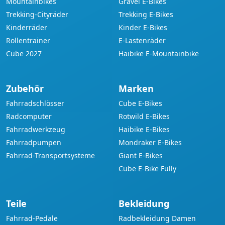
Mountainbikes
Gravel E-Bikes
Trekking-Cityräder
Trekking E-Bikes
Kinderräder
Kinder E-Bikes
Rollentrainer
E-Lastenräder
Cube 2027
Haibike E-Mountainbike
Zubehör
Marken
Fahrradschlösser
Cube E-Bikes
Radcomputer
Rotwild E-Bikes
Fahrradwerkzeug
Haibike E-Bikes
Fahrradpumpen
Mondraker E-Bikes
Fahrrad-Transportsysteme
Giant E-Bikes
Cube E-Bike Fully
Teile
Bekleidung
Fahrrad-Pedale
Radbekleidung Damen