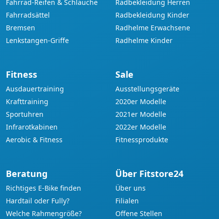
Fahrrad-Reifen & Schläuche
Radbekleidung Herren
Fahrradsättel
Radbekleidung Kinder
Bremsen
Radhelme Erwachsene
Lenkstangen-Griffe
Radhelme Kinder
Fitness
Sale
Ausdauertraining
Ausstellungsgeräte
Krafttraining
2020er Modelle
Sportuhren
2021er Modelle
Infrarotkabinen
2022er Modelle
Aerobic & Fitness
Fitnessprodukte
Beratung
Über Fitstore24
Richtiges E-Bike finden
Über uns
Hardtail oder Fully?
Filialen
Welche Rahmengröße?
Offene Stellen